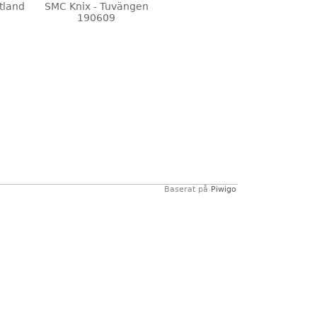
tland
SMC Knix - Tuvängen
190609
Baserat på
Piwigo