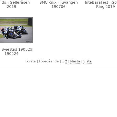
ido - Gelleråsen
SMC Knix - Tuvängen
InteBaraFest - Go
2019
190706
Ring 2019
 Sviestad 190523
190524
Första | Föregående |
1
2
|
Nästa
|
Sista