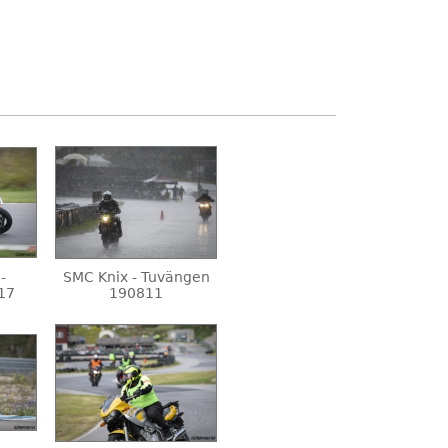
-
SMC Knix - Tuvängen
17
190811