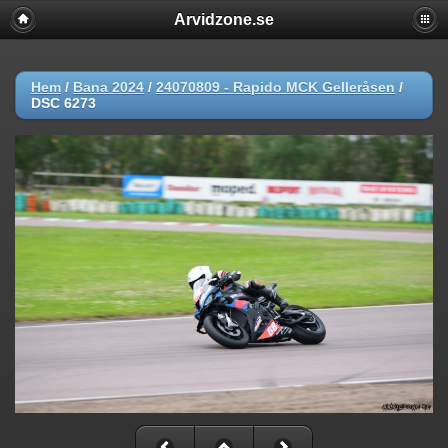
Arvidzone.se
Hem
/
Bana 2024
/
24070809 - Rapido MCK Gelleråsen
/
DSC 6273